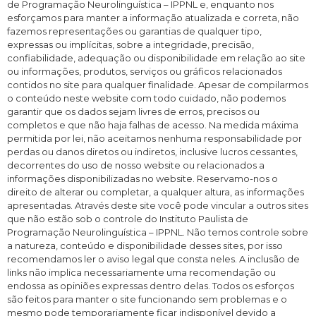
de Programação Neurolinguística – IPPNL e, enquanto nos
esforçamos para manter a informação atualizada e correta, não
fazemos representações ou garantias de qualquer tipo,
expressas ou implícitas, sobre a integridade, precisão,
confiabilidade, adequação ou disponibilidade em relação ao site
ou informações, produtos, serviços ou gráficos relacionados
contidos no site para qualquer finalidade. Apesar de compilarmos
o conteúdo neste website com todo cuidado, não podemos
garantir que os dados sejam livres de erros, precisos ou
completos e que não haja falhas de acesso. Na medida máxima
permitida por lei, não aceitamos nenhuma responsabilidade por
perdas ou danos diretos ou indiretos, inclusive lucros cessantes,
decorrentes do uso de nosso website ou relacionados a
informações disponibilizadas no website. Reservamo-nos o
direito de alterar ou completar, a qualquer altura, as informações
apresentadas. Através deste site você pode vincular a outros sites
que não estão sob o controle do Instituto Paulista de
Programação Neurolinguística – IPPNL. Não temos controle sobre
a natureza, conteúdo e disponibilidade desses sites, por isso
recomendamos ler o aviso legal que consta neles. A inclusão de
links não implica necessariamente uma recomendação ou
endossa as opiniões expressas dentro delas. Todos os esforços
são feitos para manter o site funcionando sem problemas e o
mesmo pode temporariamente ficar indisponível devido a