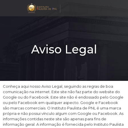
Aviso Legal
Aviso Legal
Conheça aqui nosso Aviso Legal, seguindo as regras de boa
comunicação na internet. Este site não faz parte do website do
Google ou do Facebook. Este site não é endossado pelo Google
ou pelo Facebook em qualquer aspecto. Google e Facebook
são marcas comerciais. O Instituto Paulista de PNL é uma marca
própria e não possui vínculo algum com Google ou Facebook. As
informações contidas neste site são apenas para fins de
informação geral. A informação é fornecida pelo Instituto Paulista