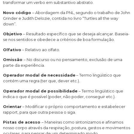
transformar um verbo em substantivo abstrato.
Novo código
– Abordagem da PNL, segundo o trabalho de John
Grinder e Judith Delozie, contida no livro “Turtles all the way
down”.
Objetivo
– Resultado específico que se deseja alcançar. Baseia-
se nos sentidos e obedece a critérios de boa formulação.
Olfativo
– Relativo ao olfato.
Omissão
– No discurso ou no pensamento, exclusão de uma
parte da experiência.
Operador modal de necessidade
– Termo lingüístico que
contém uma regra (ter que, dever etc.).
Operador modal de possibilidade
– Termo lingüístico que
indica o que é possível (poder, não poder, conseguir etc.).
Orientar
– Modificar o próprio comportamento e estabelecer
rapport, para que outra pessoa o siga.
Pistas de acesso
– Maneiras como sintonizamos e afinamos
nosso corpo através da respiração, postura, gestos e movimentos
oculares, para pensar de um determinado modo.