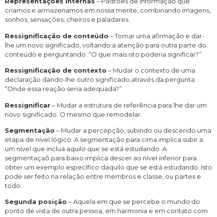
Representações internas
– Padrões de informação que
criamos e armazenamos em nossa mente, combinando imagens,
sonhos, sensações, cheiros e paladares.
Ressignificação de conteúdo
– Tomar uma afirmação e dar-
lhe um novo significado, voltando a atenção para outra parte do
conteúdo e perguntando: “O que mais isto poderia significar?”
Ressignificação de contexto
– Mudar o contexto de uma
declaração dando-lhe outro significado,através da pergunta:
“Onde essa reação seria adequada?”
Ressignificar
– Mudar a estrutura de referência para lhe dar um
novo significado. O mesmo que remodelar.
Segmentação
– Mudar a percepção, subindo ou descendo uma
etapa de nível lógico. A segmentação para cima implica subir a
um nível que inclua aquilo que se está estudando. A
segmentaçaõ para baixo implica descer ao nível inferior para
obter um exemplo específico daquilo que se está estudando. Isto
pode ser feito na relação entre membros e classe, ou partes e
todo.
Segunda posição
– Aquela em que se percebe o mundo do
ponto de vista de outra pessoa, em harmonia e em contato com