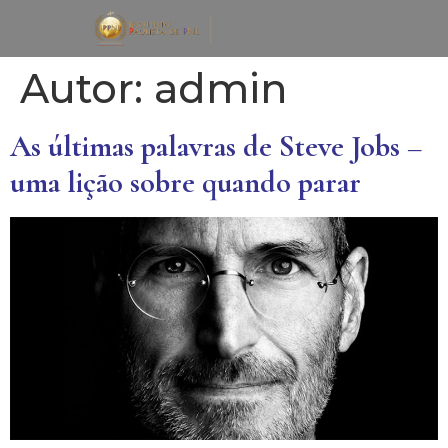
Autor:
admin
As últimas palavras de Steve Jobs –
uma lição sobre quando parar